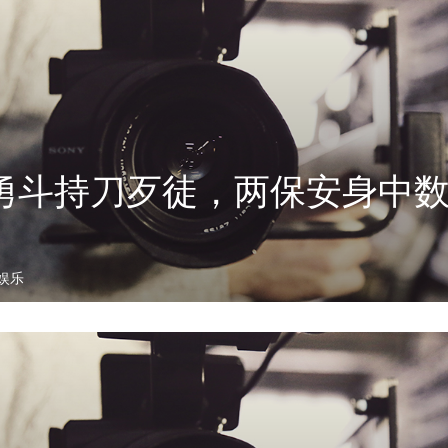
勇斗持刀歹徒，两保安身中数
娱乐