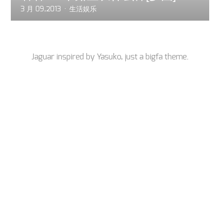
3 月 09,2013
生活娱乐
Jaguar inspired by
Yasuko
, just a
bigfa
theme.