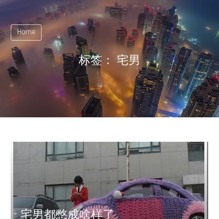
Home
标签：
宅男
宅男都憋成啥样了