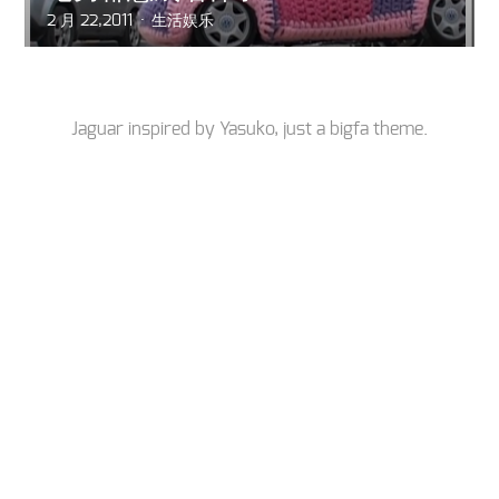
2 月 22,2011
生活娱乐
Jaguar inspired by
Yasuko
, just a
bigfa
theme.