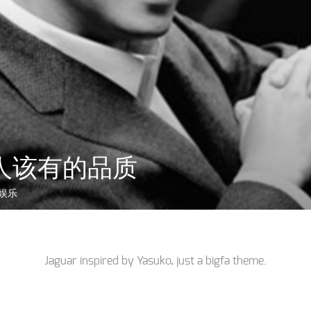
人该有的品质
娱乐
Jaguar inspired by
Yasuko
, just a
bigfa
theme.