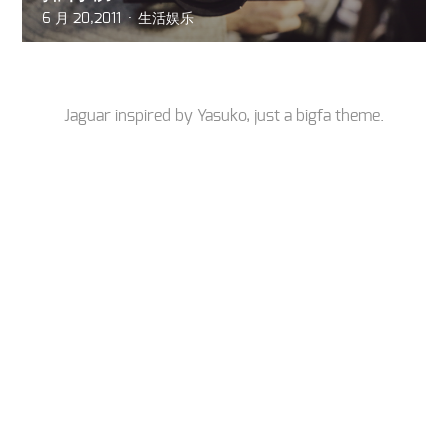
6 月 20,2011
生活娱乐
Jaguar inspired by
Yasuko
, just a
bigfa
theme.