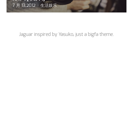
7 月 13,2012
生活娱乐
Jaguar inspired by
Yasuko
, just a
bigfa
theme.