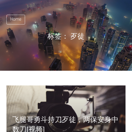
Home
标签：
歹徒
飞腿哥勇斗持刀歹徒，两保安身中
数刀[视频]