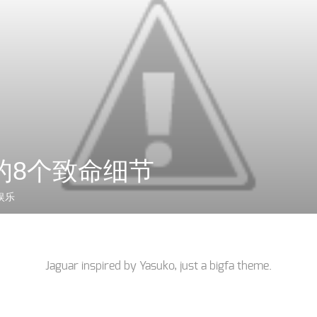
的8个致命细节
娱乐
Jaguar inspired by
Yasuko
, just a
bigfa
theme.