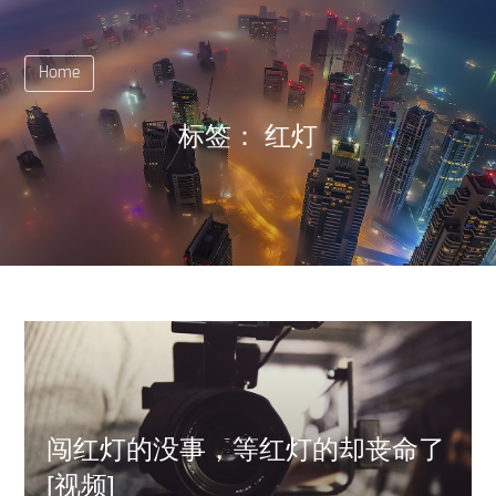
Home
标签：
红灯
闯红灯的没事，等红灯的却丧命了
[视频]