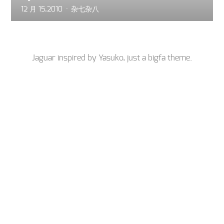
12 月 15,2010
杂七杂八
Jaguar inspired by
Yasuko
, just a
bigfa
theme.