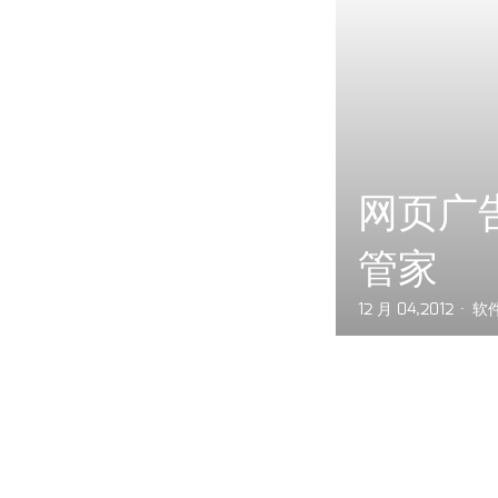
网页广
管家
12 月 04,2012
软