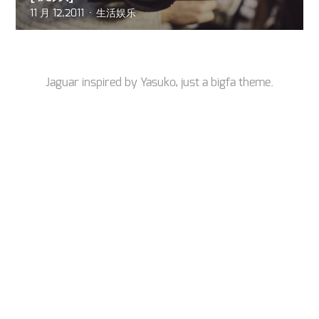
11 月 12,2011
生活娱乐
Jaguar inspired by
Yasuko
, just a
bigfa
theme.