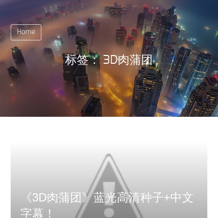
Home
标签：
3D肉蒲团
《3D肉蒲团》蓝光高清种子+中文
字幕！