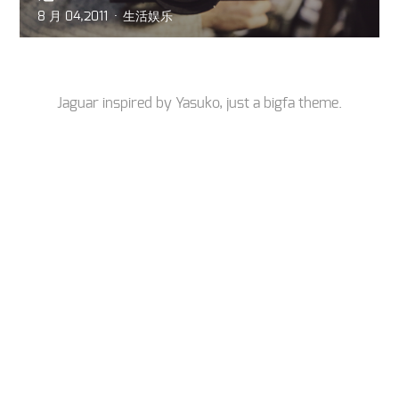
8 月 04,2011
生活娱乐
Jaguar inspired by
Yasuko
, just a
bigfa
theme.