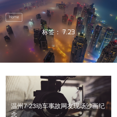
Home
标签：
7.23
温州7·23动车事故网友现场沙画纪
念