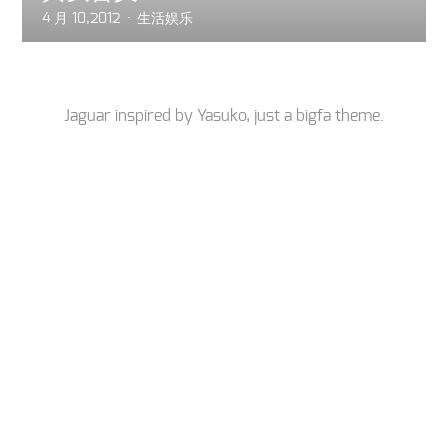
4 月 10,2012
生活娱乐
Jaguar inspired by
Yasuko
, just a
bigfa
theme.