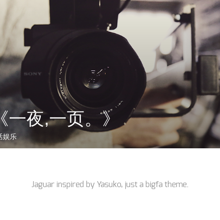
《一夜,一页。》
活娱乐
Jaguar inspired by
Yasuko
, just a
bigfa
theme.