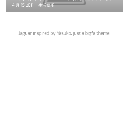
4 月 15,2011
生活娱乐
Jaguar inspired by
Yasuko
, just a
bigfa
theme.