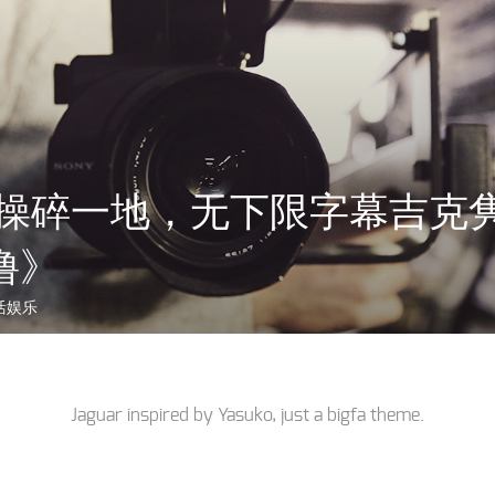
节操碎一地，无下限字幕吉克隽
撸》
活娱乐
Jaguar inspired by
Yasuko
, just a
bigfa
theme.