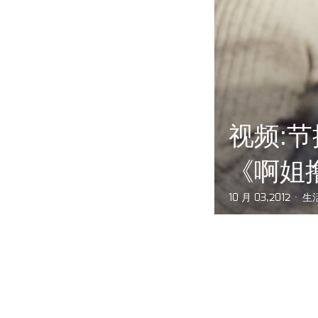
视频:
《啊姐
10 月 03,2012
生