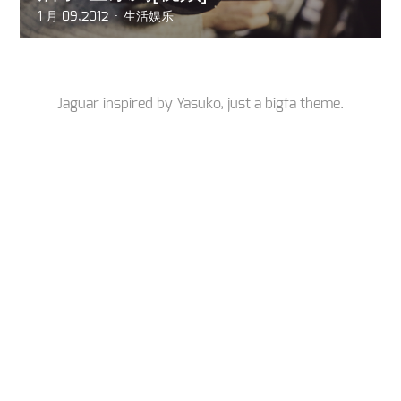
1 月 09,2012
生活娱乐
Jaguar inspired by
Yasuko
, just a
bigfa
theme.