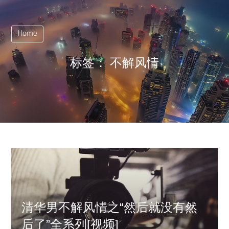
Home
标签：
不解风情
清华男不解风情之“然后就没有然
后了”全系列[视频]