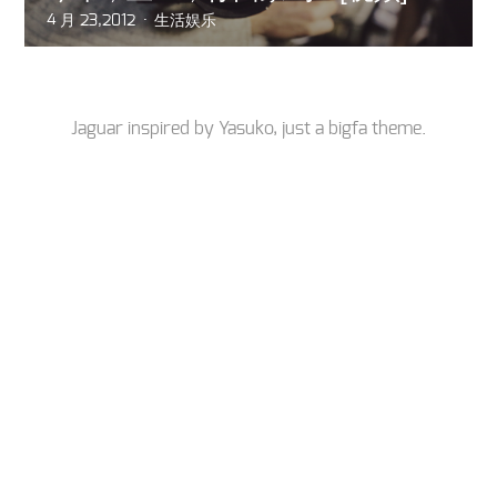
4 月 23,2012
生活娱乐
Jaguar inspired by
Yasuko
, just a
bigfa
theme.