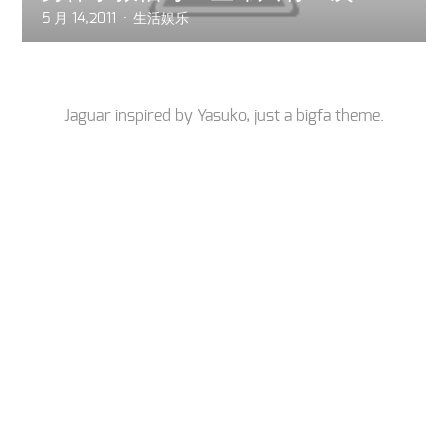
5 月 14,2011
生活娱乐
Jaguar inspired by
Yasuko
, just a
bigfa
theme.