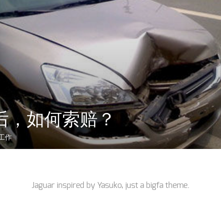
后，如何索赔？
工作
Jaguar inspired by
Yasuko
, just a
bigfa
theme.