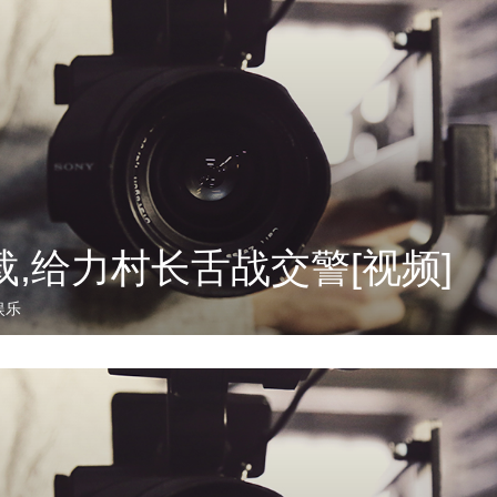
,给力村长舌战交警[视频]
娱乐