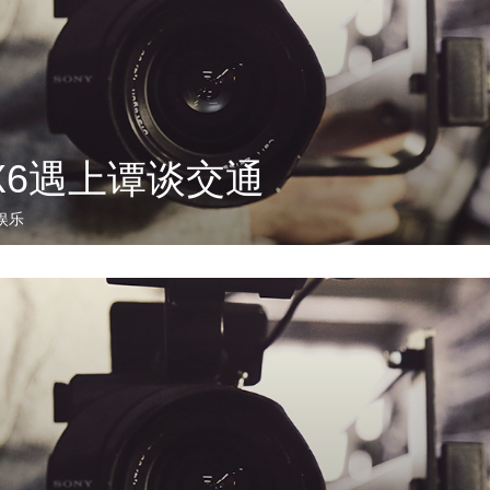
X6遇上谭谈交通
娱乐