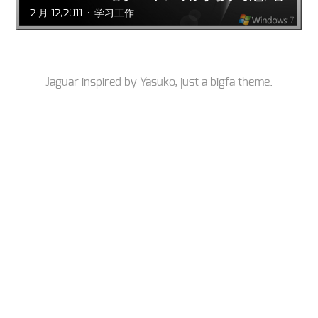
2 月 12,2011
学习工作
Jaguar inspired by
Yasuko
, just a
bigfa
theme.