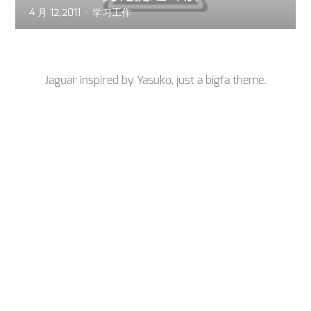
4 月 12,2011
学习工作
Jaguar inspired by
Yasuko
, just a
bigfa
theme.