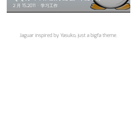
2 月 15,2011
学习工作
Jaguar inspired by
Yasuko
, just a
bigfa
theme.