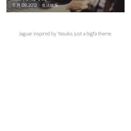
11 月 08,2012
生活娱乐
Jaguar inspired by
Yasuko
, just a
bigfa
theme.