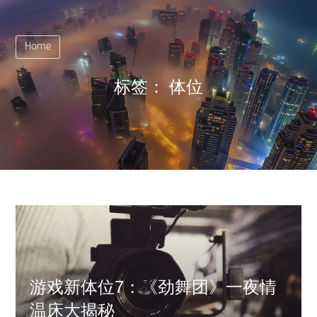
Home
标签：
体位
游戏新体位7：《劲舞团》一夜情
温床大揭秘