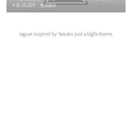
4 月 23,2011
生活娱乐
Jaguar inspired by
Yasuko
, just a
bigfa
theme.