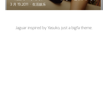
3 月 19,2011
生活娱乐
Jaguar inspired by
Yasuko
, just a
bigfa
theme.