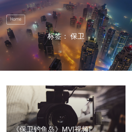
Home
标签：
保卫
《保卫钓鱼岛》MV[视频]