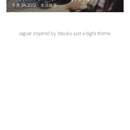
9 月 24,2012
生活娱乐
Jaguar inspired by
Yasuko
, just a
bigfa
theme.