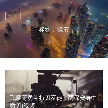
Home
标签：
保安
飞腿哥勇斗持刀歹徒，两保安身中
数刀[视频]