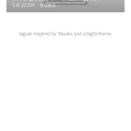
3 月 22,2011
生活娱乐
Jaguar inspired by
Yasuko
, just a
bigfa
theme.