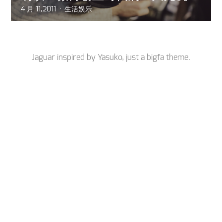
4 月 11,2011
生活娱乐
Jaguar inspired by
Yasuko
, just a
bigfa
theme.