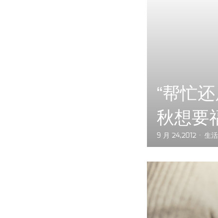
“帮忙还
秋想要
9 月 24,2012
生活