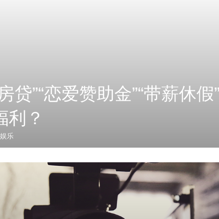
房贷”“恋爱赞助金”“带薪休假
福利？
娱乐