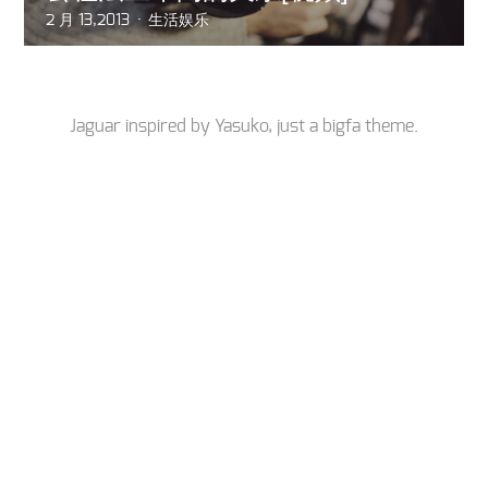
2 月 13,2013
生活娱乐
Jaguar inspired by
Yasuko
, just a
bigfa
theme.