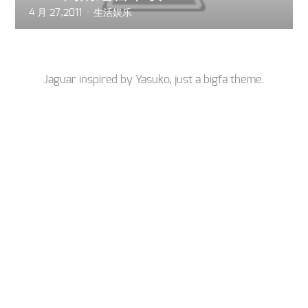
4 月 27,2011
生活娱乐
Jaguar inspired by
Yasuko
, just a
bigfa
theme.