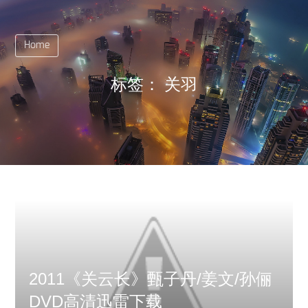
Home
标签：
关羽
2011《关云长》甄子丹/姜文/孙俪
DVD高清迅雷下载