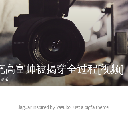
充高富帅被揭穿全过程[视频]
活娱乐
Jaguar inspired by
Yasuko
, just a
bigfa
theme.