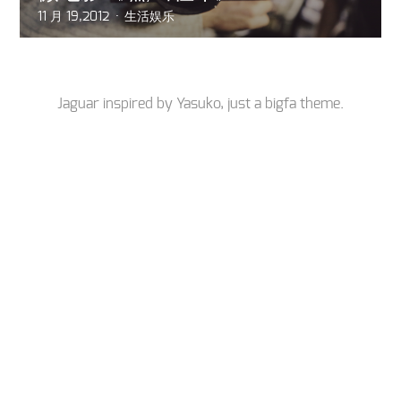
11 月 19,2012
生活娱乐
Jaguar inspired by
Yasuko
, just a
bigfa
theme.