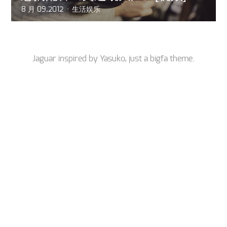
8 月 09,2012
生活娱乐
Jaguar inspired by
Yasuko
, just a
bigfa
theme.