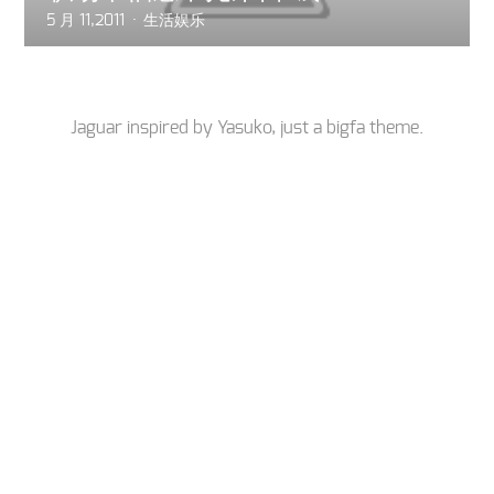
5 月 11,2011
生活娱乐
Jaguar inspired by
Yasuko
, just a
bigfa
theme.