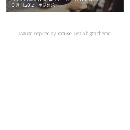
3 月 11,2012
生活娱乐
Jaguar inspired by
Yasuko
, just a
bigfa
theme.