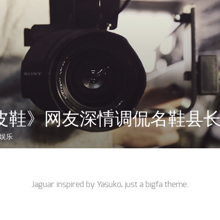
皮鞋》网友深情调侃名鞋县
娱乐
Jaguar inspired by
Yasuko
, just a
bigfa
theme.