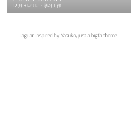
12 月 31,2010
学习工作
Jaguar inspired by
Yasuko
, just a
bigfa
theme.