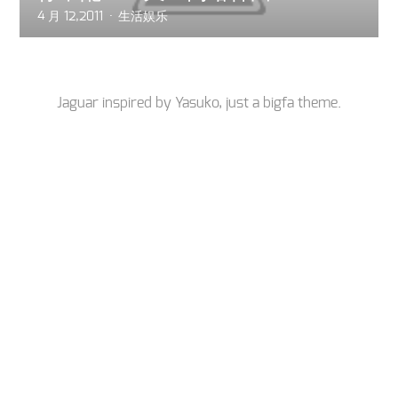
4 月 12,2011
生活娱乐
Jaguar inspired by
Yasuko
, just a
bigfa
theme.