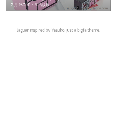
2 月 13,2011
生活娱乐
Jaguar inspired by
Yasuko
, just a
bigfa
theme.