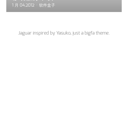
1 月 04,2012
软件盒子
Jaguar inspired by
Yasuko
, just a
bigfa
theme.