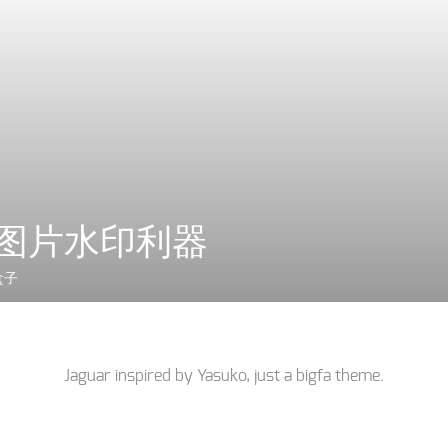
nt:图片水印利器
盒子
Jaguar inspired by
Yasuko
, just a
bigfa
theme.