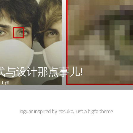
式与设计那点事儿!
习工作
Jaguar inspired by
Yasuko
, just a
bigfa
theme.