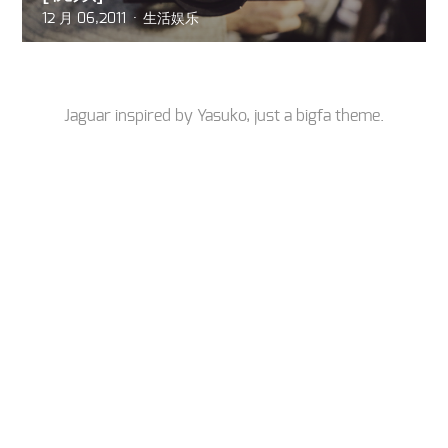
12 月 06,2011
生活娱乐
Jaguar inspired by
Yasuko
, just a
bigfa
theme.