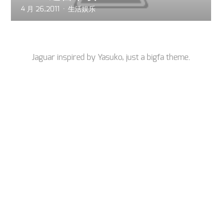
4 月 26,2011
生活娱乐
Jaguar inspired by
Yasuko
, just a
bigfa
theme.