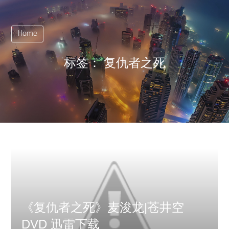
Home
标签：
复仇者之死
《复仇者之死》麦浚龙|苍井空
DVD 迅雷下载