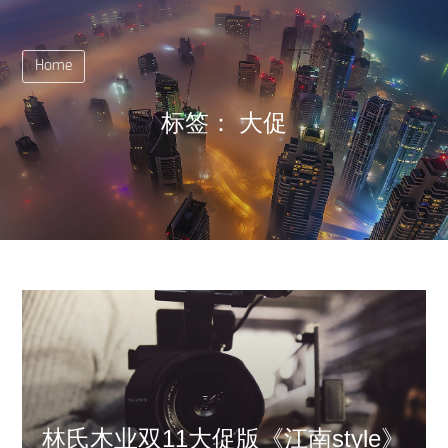
Home
标签：
大促
林氏木业双11大促版《江南style》