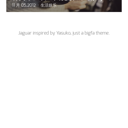
11 月 05,2012
生活娱乐
Jaguar inspired by
Yasuko
, just a
bigfa
theme.